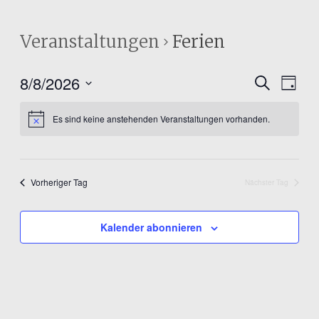
Veranstaltungen
Ferien
8/8/2026
V
V
Suche
Tag
Datum
e
e
wählen.
Es sind keine anstehenden Veranstaltungen vorhanden.
r
r
a
a
n
n
Vorheriger Tag
Nächster Tag
s
s
t
t
Kalender abonnieren
a
a
l
l
t
t
u