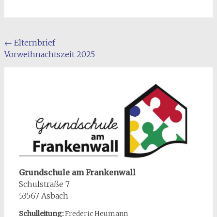
Beitragsnavigation
←
Elternbrief
Vorweihnachtszeit 2025
Grundschule am Frankenwall
Schulstraße 7
53567 Asbach
Schulleitung:
Frederic Heumann